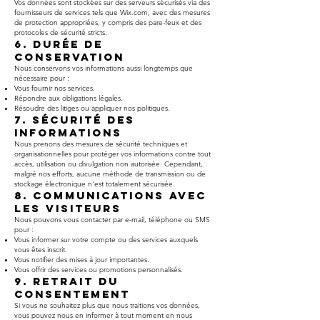
Vos données sont stockées sur des serveurs sécurisés via des
fournisseurs de services tels que Wix.com, avec des mesures
de protection appropriées, y compris des pare-feux et des
protocoles de sécurité stricts.
6. Durée de
Conservation
Nous conservons vos informations aussi longtemps que
nécessaire pour :
Vous fournir nos services.
Répondre aux obligations légales.
Résoudre des litiges ou appliquer nos politiques.
7. Sécurité des
Informations
Nous prenons des mesures de sécurité techniques et
organisationnelles pour protéger vos informations contre tout
accès, utilisation ou divulgation non autorisée. Cependant,
malgré nos efforts, aucune méthode de transmission ou de
stockage électronique n'est totalement sécurisée.
8. Communications avec
les Visiteurs
Nous pouvons vous contacter par e-mail, téléphone ou SMS
pour :
Vous informer sur votre compte ou des services auxquels
vous êtes inscrit.
Vous notifier des mises à jour importantes.
Vous offrir des services ou promotions personnalisés.
9. Retrait du
Consentement
Si vous ne souhaitez plus que nous traitions vos données,
vous pouvez nous en informer à tout moment en nous