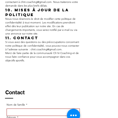
contactant à
chtri.coaching@gmail.com
. Nous traiterons votre
demande dans les plus brefs délais.
10. Mises à Jour de la
Politique
Nous nous réservons le droit de modifier cette politique de
confidentialité à tout moment. Les modifications prendront
effet dès leur publication sur notre site. En cas de
changements importants, vous serez notifié par e-mail ou via
une annonce sur notre site.
11. Contact
Si vous avez des questions ou des préoccupations concernant
notre politique de confidentialité, vous pouvez nous contacter
à l'adresse suivante :
chtri.coaching@gmail.com
.
Merci de faire partie de la communauté Ch'tri Coaching et de
nous faire confiance pour vous accompagner dans vos
objectifs sportifs.
Contact
Nom de famille
*
Prénom
*