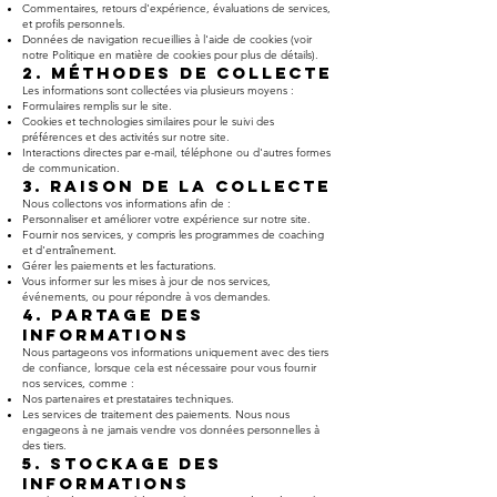
Commentaires, retours d'expérience, évaluations de services,
et profils personnels.
Données de navigation recueillies à l'aide de cookies (voir
notre Politique en matière de cookies pour plus de détails).
2. Méthodes de Collecte
Les informations sont collectées via plusieurs moyens :
Formulaires remplis sur le site.
Cookies et technologies similaires pour le suivi des
préférences et des activités sur notre site.
Interactions directes par e-mail, téléphone ou d'autres formes
de communication.
3. Raison de la Collecte
Nous collectons vos informations afin de :
Personnaliser et améliorer votre expérience sur notre site.
Fournir nos services, y compris les programmes de coaching
et d'entraînement.
Gérer les paiements et les facturations.
Vous informer sur les mises à jour de nos services,
événements, ou pour répondre à vos demandes.
4. Partage des
Informations
Nous partageons vos informations uniquement avec des tiers
de confiance, lorsque cela est nécessaire pour vous fournir
nos services, comme :
Nos partenaires et prestataires techniques.
Les services de traitement des paiements. Nous nous
engageons à ne jamais vendre vos données personnelles à
des tiers.
5. Stockage des
Informations