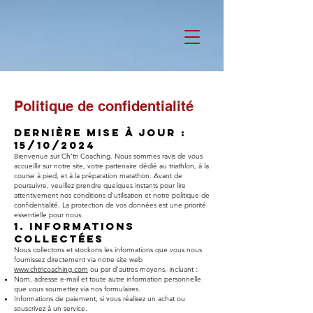
Politique de confidentialité
Dernière mise à jour :
15/10/2024
Bienvenue sur Ch'tri Coaching. Nous sommes ravis de vous
accueillir sur notre site, votre partenaire dédié au triathlon, à la
course à pied, et à la préparation marathon. Avant de
poursuivre, veuillez prendre quelques instants pour lire
attentivement nos conditions d'utilisation et notre politique de
confidentialité. La protection de vos données est une priorité
essentielle pour nous.
1. Informations
Collectées
Nous collectons et stockons les informations que vous nous
fournissez directement via notre site web
www.chtricoaching.com
ou par d'autres moyens, incluant :
Nom, adresse e-mail et toute autre information personnelle
que vous soumettez via nos formulaires.
Informations de paiement, si vous réalisez un achat ou
souscrivez à un service.